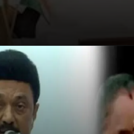
Opening
https://tamilkatturai.in/magalir-urimai-thogai-who-is-eligible-for-1000-rupees-scheme-in-tamil-nadu/