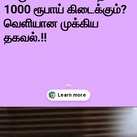
1000 ரூபாய் கிடைக்கும்?
வெளியான முக்கிய
தகவல்.!!
Opening
https://tamilkatturai.in/magalir-urimai-thogai-who-is-eligible-for-1000-rupees-scheme-in-tamil-nadu/