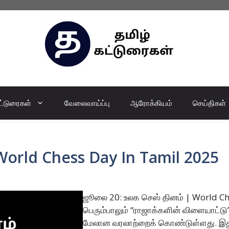
ட்டுரைகள்
வேலைவாய்ப்பு
ஆரோக்கியம்
செய்திகள்
World Chess Day In Tamil 2025
ஜூலை 20: உலக செஸ் தினம் | World Ch
பெரும்பாலும் “ராஜாக்களின் விளையாட்டு” எ
மேலான வரலாற்றைக் கொண்டுள்ளது. இது 