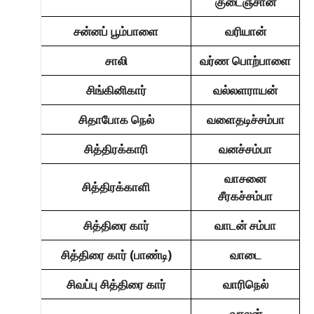
குடைஞ்சான்
சன்னப் பூம்பாளை
வரியான்
சாலி
வர்ண பொற்பாளை
சிங்கினிகார்
வல்லளராயன்
சிதாபோக நெல்
வளைதடிச்சம்பா
சித்திரக்காரி
வனச்சம்பா
வாசனை
சித்திரக்காளி
சீரகச்சம்பா
சித்திரை கார்
வாடன் சம்பா
சித்திரை கார் (பாண்டி)
வாடை
சிவப்பு சித்திரை கார்
வாரிநெல்
வாலன்