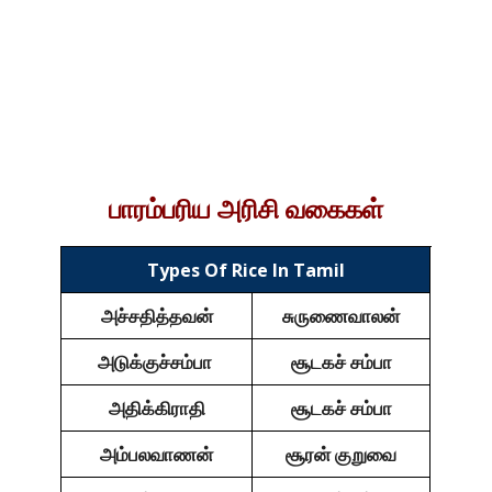
பாரம்பரிய அரிசி வகைகள்
Types Of Rice In Tamil
அச்சதித்தவன்
சுருணைவாலன்
அடுக்குச்சம்பா
சூடகச் சம்பா
அதிக்கிராதி
சூடகச் சம்பா
அம்பலவாணன்
சூரன் குறுவை