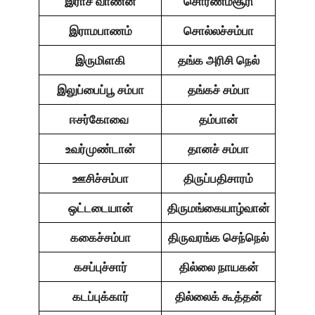
இராச வாணன்
சொர்ணமசூரி
இராமபாணம்
சொல்லச்சம்பா
இருமிளகி
தங்க அரிசி நெல்
இலுப்பைப்பூ சம்பா
தங்கச் சம்பா
ஈசர்கோவை
தம்பான்
உவர்முண்டான்
தானச் சம்பா
ஊசிச்சம்பா
திருப்பதிசாரம்
ஒட்டடையான்
திருமங்கையாழ்வான்
ககைச்சம்பா
திருவரங்க செந்நெல்
கசப்புச்சார்
தில்லை நாயகன்
கடப்புக்கார்
தில்லைக் கூத்தன்