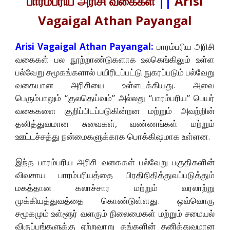
பாரம்பரிய அரிசி வகைகள்
||
Arisi
Vagaigal Athan Payangal
Arisi Vagaigal Athan Payangal:
பாரம்பரிய அரிசி
வகைகள் பல நூற்றாண்டுகளாக உலகெங்கிலும் உள்ள
பல்வேறு சமூகங்களால் பயிரிடப்பட்டு நுகரப்படும் பல்வேறு
வகையான அரிசியை உள்ளடக்கியது. அவை
பெரும்பாலும் “குலதெய்வம்” அல்லது “பாரம்பரிய” பெயர்
வகைகளை குறிப்பிடப்படுகின்றன மற்றும் அவற்றின்
தனித்துவமான சுவைகள், வண்ணங்கள் மற்றும்
ஊட்டச்சத்து நன்மைகளுக்காக பொக்கிஷமாக உள்ளன.
இந்த பாரம்பரிய அரிசி வகைகள் பல்வேறு பகுதிகளின்
விவசாய பாரம்பரியத்தை பிரதிநிதித்துவப்படுத்தும்
மகத்தான கலாச்சார மற்றும் வரலாற்று
முக்கியத்துவத்தை கொண்டுள்ளது. ஒவ்வொரு
சமூகமும் உள்ளூர் வளரும் நிலைமைகள் மற்றும் சமையல்
விருப்பங்களுக்கு ஏற்றவாறு தங்களின் தனித்துவமான