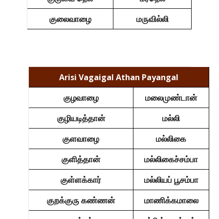
குலைவாழை
மருவில்லி
Arisi Vagaigal Athan Payangal
குழவாழை
மலைமுண்டான்
குழியடித்தான்
மல்லி
குளவாழை
மல்லிகை
குளித்தான்
மல்லிகைச்சம்பா
குள்ளக்கார்
மல்லியப் பூசம்பா
குறக்குரு கண்ணன்
மாணிக்கமாலை