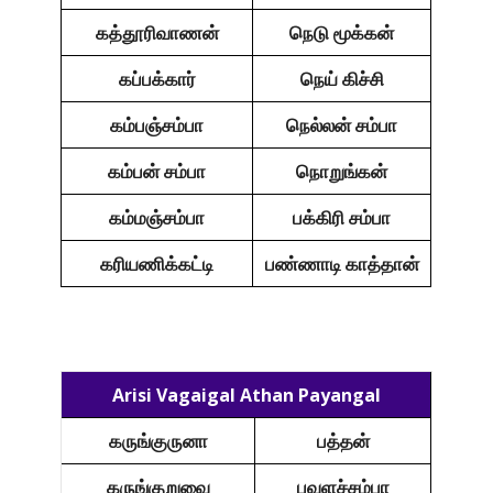
கத்தூரிவாணன்
நெடு மூக்கன்
கப்பக்கார்
நெய் கிச்சி
கம்பஞ்சம்பா
நெல்லன் சம்பா
கம்பன் சம்பா
நொறுங்கன்
கம்மஞ்சம்பா
பக்கிரி சம்பா
கரியணிக்கட்டி
பண்ணாடி காத்தான்
Arisi Vagaigal Athan Payangal
கருங்குருனா
பத்தன்
கருங்குறுவை
பவளச்சம்பா