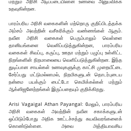
மற்றும் அரிசி அடிப்படையிலான உணவை அனுபவிக்க
உதவுகின்றன.
பாரம்பரிய அரிசி வகைகளின் மற்றொரு குறிப்பிடத்தக்க
அம்சம் அவற்றின் வசீகரிக்கும் வண்ணங்கள் ஆகும்.
நவீன அரிசி வகைகள் பெரும்பாலும் வெள்ளை
தானியங்களை வெளிப்படுத்துகின்றன, பாரம்பரிய
வகைகள் சிவப்பு, கருப்பு, ஊதா மற்றும் பழுப்பு உள்ளிட்ட
நிறங்களின் நிறமாலையை வெளிப்படுத்துகின்றன. இந்த
துடிப்பான சாயல்கள் உணவுகளுக்கு காட்சி முறையீட்டை
சேர்ப்பது மட்டுமல்லாமல், நிறமிகளுடன் தொடர்புடைய
நன்மை பயக்கும் பைட்டோ கெமிக்கல்கள் மற்றும்
ஆக்ஸிஜனேற்றங்கள் இருப்பதையும் குறிக்கிறது.
Arisi Vagaigal Athan Payangal: மேலும், பாரம்பரிய
அரிசி வகைகள் அவற்றின் நவீன சகாக்களுடன்
ஒப்பிடும்போது அதிக ஊட்டச்சத்து சுயவிவரங்களைக்
கொண்டுள்ளன. அவை அத்தியாவசிய