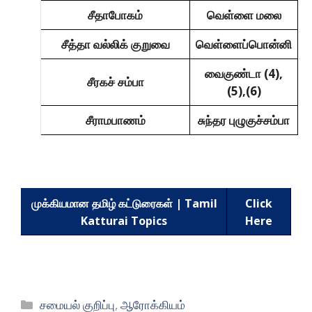
சீதாபோகம்
வெள்ளை மலை
சீத்தா வல்லிக் குறுவை
வெள்ளைப்பொன்னி
வைகுண்டா (4),
சீரகச் சம்பா
(5),(6)
சீராமபாணம்
சுந்தர புழுகுச்சம்பா
முக்கியமான தமிழ் கட்டுரைகள் | Tamil
Click
Katturai Topics
Here
Categories
சமையல் குறிப்பு
,
ஆரோக்கியம்