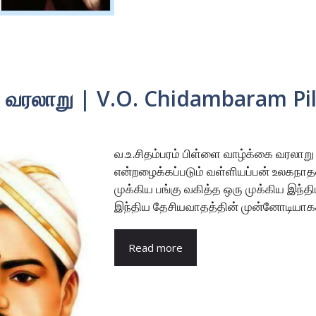
ை வரலாறு | V.O. Chidambaram Pil
வ.உ.சிதம்பரம் பிள்ளை வாழ்க்கை வரலாறு
என்றழைக்கப்படும் வள்ளியப்பன் உலகநாதன்
முக்கிய பங்கு வகித்த ஒரு முக்கிய இந்திய
இந்திய தேசியவாதத்தின் முன்னோடியாகக் க
Read more