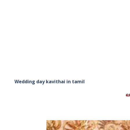
Wedding day kavithai in tamil
வா