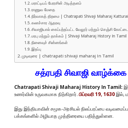
மராட்டியப் பேரரசின் அடித்தளம்
ராணுவ மேதை
நிர்வாகத் திறமை | Chatrapati Shivaji Maharaj Katturai
கலாச்சார ஆதரவு
சிவாஜியால் கைப்பற்றப்பட்ட வேலூர் மற்றும் செஞ்சி கோட்ட
மரபு மற்றும் தாக்கம் | Shivaji Maharaj History In Tamil
நினைவுச் சின்னங்கள்
இறப்பு
முடிவுரை | chatrapati shivaji maharaj In Tamil
சத்ரபதி சிவாஜி வாழ்க்க
Chatrapati Shivaji Maharaj History In Tamil:
இந
உணர்வின் உருவகமாக நிற்கிறார்.
பிப்ரவரி 19, 1630
இல், ம
இது இந்தியாவின் சமூக-அரசியல் நிலப்பரப்பை வடிவமைப்பதி
பக்கங்களில் அழியாத முத்திரையை பதித்துள்ளன.