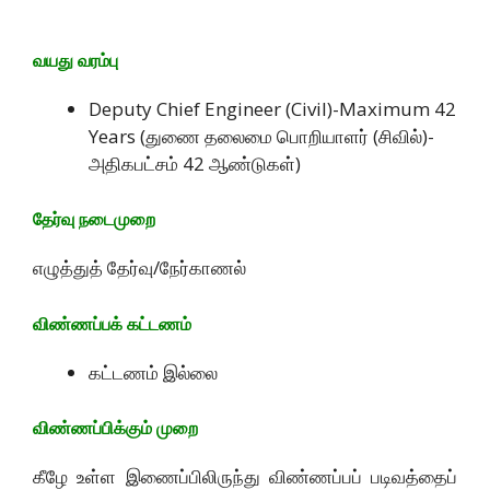
வயது வரம்பு
Deputy Chief Engineer (Civil)-Maximum 42
Years (துணை தலைமை பொறியாளர் (சிவில்)-
அதிகபட்சம் 42 ஆண்டுகள்)
தேர்வு நடைமுறை
எழுத்துத் தேர்வு/நேர்காணல்
விண்ணப்பக் கட்டணம்
கட்டணம் இல்லை
விண்ணப்பிக்கும் முறை
கீழே உள்ள இணைப்பிலிருந்து விண்ணப்பப் படிவத்தைப்