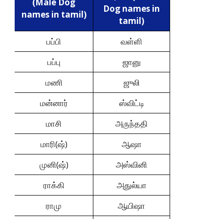
(Male Dog
Dog names in
names in tamil)
tamil)
பப்பி
வள்ளி
பப்பு
ஜானு
மணி
ஜுலி
மன்னார்
ஸ்விட்டி
மாசி
அருந்ததி
மாரி(ஷ்)
ஆஷா
முனி(ஷ்)
அஸ்வினி
ராக்கி
அதுல்யா
ராமு
ஆயிஷா