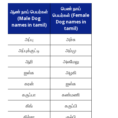
பெண் நாய்
ஆண் நாய் பெயர்கள்
பெயர்கள் (Female
(Male Dog
Dog names in
names in tamil)
tamil)
அப்பு
அச்சு
அப்புக்குட்டி
அம்மு
ஆரி
அலமேலு
ஐஸ்சு
அழகி
கரன்
ஐஸ்சு
கருப்பா
கண்மணி
கிங்
கருப்பி
கிச்சா
குல்பி