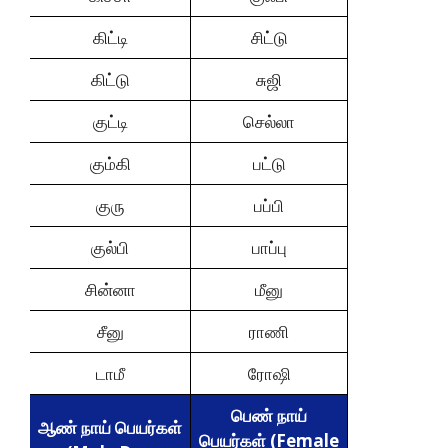
கிட்டி
சிட்டு
கிட்டு
சுஜி
குட்டி
செல்லா
கும்கி
பட்டு
குரு
பப்பி
குல்பி
பாப்பு
சின்னா
மீனு
சீனு
ராணி
டாமீ
ரோஷி
பெண் நாய்
ஆண் நாய் பெயர்கள்
பெயர்கள் (Female