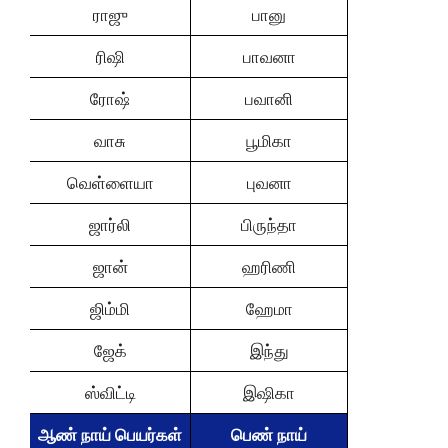
ராஜு
பானு
ரிஷி
பாவனா
ரோஷ்
பவானி
வாசு
பூமிகா
வெள்ளையா
புவனா
ஜார்லி
பிருந்தா
ஜான்
ஹரிணி
ஜிம்மி
ஹேமா
ஜேக்
இந்து
ஸ்விட்டி
இஷிகா
ஆண் நாய் பெயர்கள்
பெண் நாய்