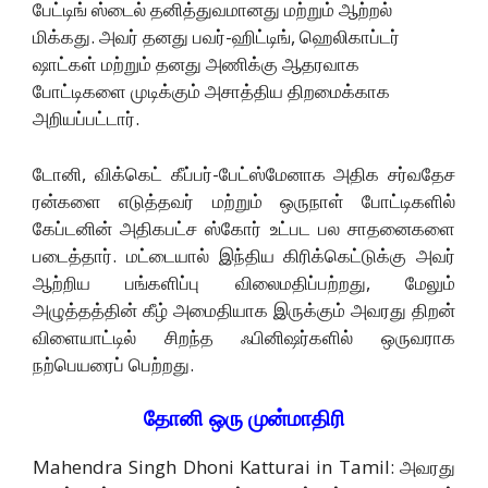
பேட்டிங் ஸ்டைல் தனித்துவமானது மற்றும் ஆற்றல்
மிக்கது. அவர் தனது பவர்-ஹிட்டிங், ஹெலிகாப்டர்
ஷாட்கள் மற்றும் தனது அணிக்கு ஆதரவாக
போட்டிகளை முடிக்கும் அசாத்திய திறமைக்காக
அறியப்பட்டார்.
டோனி, விக்கெட் கீப்பர்-பேட்ஸ்மேனாக அதிக சர்வதேச
ரன்களை எடுத்தவர் மற்றும் ஒருநாள் போட்டிகளில்
கேப்டனின் அதிகபட்ச ஸ்கோர் உட்பட பல சாதனைகளை
படைத்தார். மட்டையால் இந்திய கிரிக்கெட்டுக்கு அவர்
ஆற்றிய பங்களிப்பு விலைமதிப்பற்றது, மேலும்
அழுத்தத்தின் கீழ் அமைதியாக இருக்கும் அவரது திறன்
விளையாட்டில் சிறந்த ஃபினிஷர்களில் ஒருவராக
நற்பெயரைப் பெற்றது.
தோனி ஒரு முன்மாதிரி
Mahendra Singh Dhoni Katturai in Tamil: அவரது