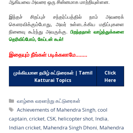
ஆகியவை அவரை ஒரு சின்னமாக மாற்றியுள்ளன.
இந்தச் சிறப்புச் சந்தர்ப்பத்தில் நாம் அவரைக்
கௌரவிக்கும்போது, அவர் உள்ளடக்கிய மதிப்புகளை
நினைவு கூர்ந்து அவருக்கு.
பிறந்தநாள் வாழ்த்துக்களை
தெரிவிப்போம், கேப்டன் கூல்!
இதையும் நீங்கள் படிக்கலாமே……..
முக்கியமான தமிழ் கட்டுரைகள் | Tamil
Click
Katturai Topics
Here
Categories
வாழ்கை வரலாற்று கட்டுரைகள்
Tags
Achievements of Mahendra Singh
,
cool
captain
,
cricket
,
CSK
,
helicopter shot
,
India
,
Indian cricket
,
Mahendra Singh Dhoni
,
Mahendra