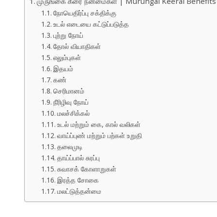
முருங்கை கீரை நன்மைகள் | Murungai Keerai Benefits
நோயெதிர்ப்பு சக்திக்கு
உடல் எடையை கட்டுப்படுத்த
புற்று நோய்
தோல் வியாதிகள்
எலும்புகள்
இதயம்
கண்
செரிமானம்
நீரிழிவு நோய்
மலச்சிக்கல்
உடல் மற்றும் கை, கால் வலிகள்
வாய்ப்புண் மற்றும் பற்கள் உறுதி
தலைமுடி
தாய்ப்பால் சுரப்பு
சுவாசக் கோளாறுகள்
இரத்த சோகை
மலட்டுத்தன்மை