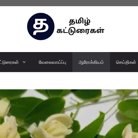
ட்டுரைகள்
வேலைவாய்ப்பு
ஆரோக்கியம்
செய்திகள்