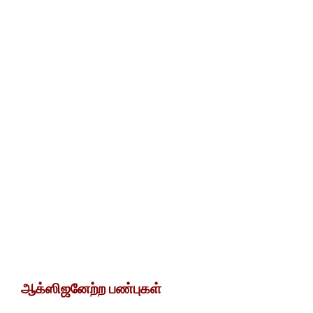
ஆக்ஸிஜனேற்ற பண்புகள்