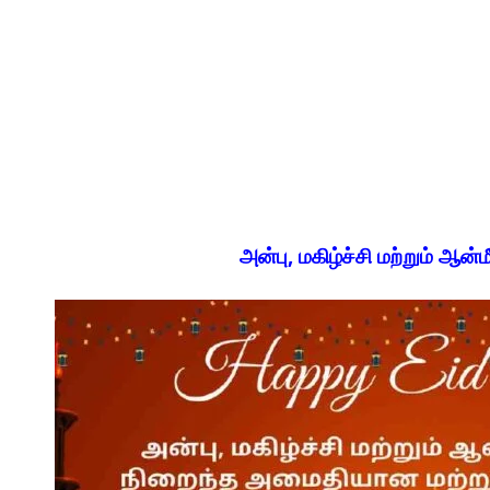
அன்பு, மகிழ்ச்சி மற்றும் ஆன