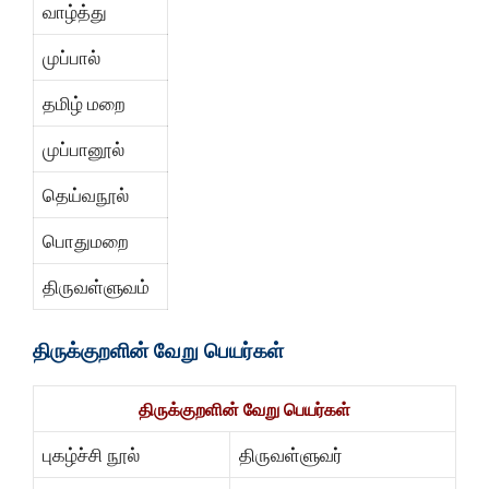
வாழ்த்து
முப்பால்
தமிழ் மறை
முப்பானூல்
தெய்வநூல்
பொதுமறை
திருவள்ளுவம்
திருக்குறளின்
வேறு
பெயர்கள்
திருக்குறளின் வேறு பெயர்கள்
புகழ்ச்சி நூல்
திருவள்ளுவர்