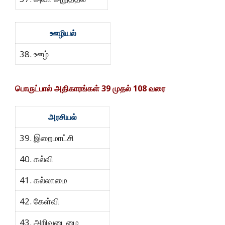
ஊழியல்
38. ஊழ்
பொருட்பால் அதிகாரங்கள்
39
முதல்
108
வரை
அரசியல்
39. இறைமாட்சி
40. கல்வி
41. கல்லாமை
42. கேள்வி
43. அறிவுடைமை