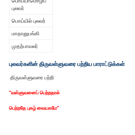
பொய்யாமொழிப்
புலவர்
பொய்யில் புலவர்
மாதானுபங்கி
முதற்பாவலர்
புலவர்களின்
திருவள்ளுவரை
பற்றிய
பாராட்டுக்கள்
திருவள்ளுவரை பற்றி
“வள்ளுவனைப் பெற்றதால்
பெற்றதே புகழ் வையகமே”