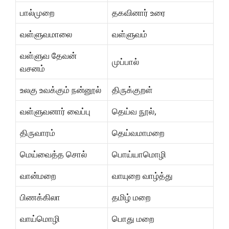
பால்முறை
தகவினார் உரை
வள்ளுவமாலை
வள்ளுவம்
வள்ளுவ தேவன்
முப்பால்
வசனம்
உலகு உவக்கும் நன்னூல்
திருக்குறள்
வள்ளுவனார் வைப்பு
தெய்வ நூல்,
திருவாரம்
தெய்வமாமறை
மெய்வைத்த சொல்
பொய்யாமொழி
வான்மறை
வாயுறை வாழ்த்து
பிணக்கிலா
தமிழ் மறை
வாய்மொழி
பொது மறை