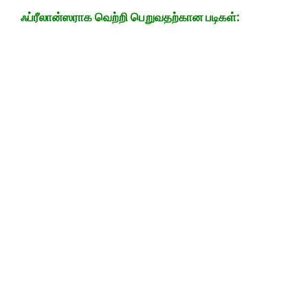
ஃப்ரீலான்ஸராக வெற்றி பெறுவதற்கான படிகள்: