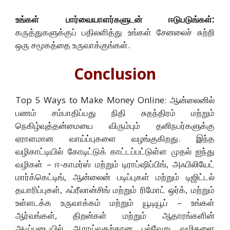
உங்கள் பார்வையாளர்களுடன் ஈடுபடுங்கள்:
கருத்துகளுக்குப் பதிலளித்து உங்கள் சேனலைச் சுற்றி
ஒரு சமூகத்தை உருவாக்குங்கள்.
Conclusion
Top 5 Ways to Make Money Online: ஆன்லைனில்
பணம் சம்பாதிப்பது நிதி சுதந்திரம் மற்றும்
நெகிழ்வுத்தன்மையை விரும்பும் தனிநபர்களுக்கு
ஏராளமான வாய்ப்புகளை வழங்குகிறது. இந்த
வழிகாட்டியில் கோடிட்டுக் காட்டப்பட்டுள்ள முதல் ஐந்து
வழிகள் – ஈ-காமர்ஸ் மற்றும் டிராப்ஷிப்பிங், அஃபிலியேட்
மார்க்கெட்டிங், ஆன்லைன் படிப்புகள் மற்றும் டிஜிட்டல்
தயாரிப்புகள், ஃப்ரீலான்சிங் மற்றும் ரிமோட் ஒர்க், மற்றும்
உள்ளடக்க உருவாக்கம் மற்றும் யூடியூப் – உங்கள்
ஆர்வங்கள், திறன்கள் மற்றும் ஆதாரங்களின்
அடிப்படையில் ஆராய்வதற்கான பல்வேறு வழிகளை