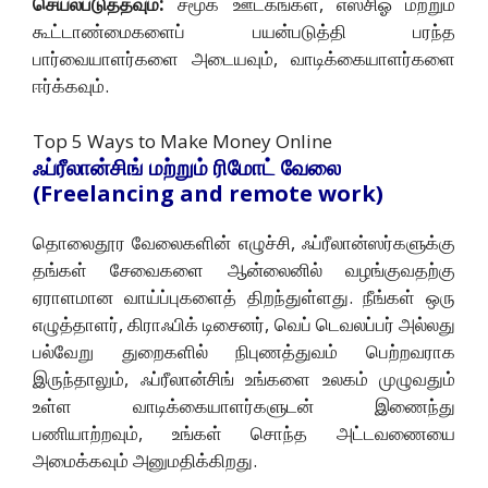
செயல்படுத்தவும்:
சமூக ஊடகங்கள், எஸ்சிஓ மற்றும்
கூட்டாண்மைகளைப் பயன்படுத்தி பரந்த
பார்வையாளர்களை அடையவும், வாடிக்கையாளர்களை
ஈர்க்கவும்.
Top 5 Ways to Make Money Online
ஃப்ரீலான்சிங் மற்றும் ரிமோட் வேலை
(Freelancing and remote work)
தொலைதூர வேலைகளின் எழுச்சி, ஃப்ரீலான்ஸர்களுக்கு
தங்கள் சேவைகளை ஆன்லைனில் வழங்குவதற்கு
ஏராளமான வாய்ப்புகளைத் திறந்துள்ளது. நீங்கள் ஒரு
எழுத்தாளர், கிராஃபிக் டிசைனர், வெப் டெவலப்பர் அல்லது
பல்வேறு துறைகளில் நிபுணத்துவம் பெற்றவராக
இருந்தாலும், ஃப்ரீலான்சிங் உங்களை உலகம் முழுவதும்
உள்ள வாடிக்கையாளர்களுடன் இணைந்து
பணியாற்றவும், உங்கள் சொந்த அட்டவணையை
அமைக்கவும் அனுமதிக்கிறது.