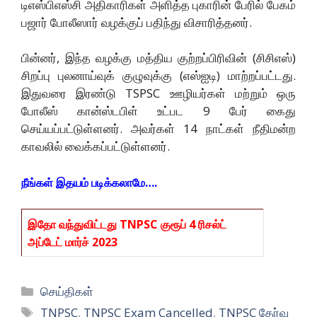
டிஎஸ்பிஎஸ்சி அதிகாரிகள் அளித்த புகாரின் பேரில் பேகம்
பஜார் போலீஸார் வழக்குப் பதிந்து விசாரித்தனர்.
பின்னர், இந்த வழக்கு மத்திய குற்றப்பிரிவின் (சிசிஎஸ்)
சிறப்பு புலனாய்வுக் குழுவுக்கு (எஸ்ஐடி) மாற்றப்பட்டது.
இதுவரை இரண்டு TSPSC ஊழியர்கள் மற்றும் ஒரு
போலீஸ் கான்ஸ்டபிள் உட்பட 9 பேர் கைது
செய்யப்பட்டுள்ளனர். அவர்கள் 14 நாட்கள் நீதிமன்ற
காவலில் வைக்கப்பட்டுள்ளனர்.
நீங்கள் இதயம் படிக்கலாமே….
இதோ வந்துவிட்டது TNPSC குரூப் 4 ரிசல்ட்
அப்டேட் மார்ச் 2023
Categories
செய்திகள்
Tags
TNPSC
,
TNPSC Exam Cancelled
,
TNPSC தேர்வு