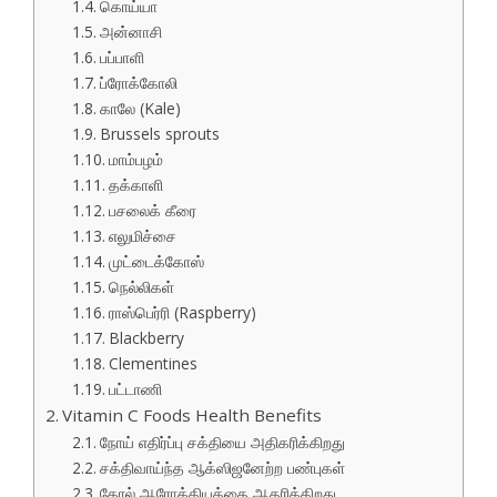
கொய்யா
அன்னாசி
பப்பாளி
ப்ரோக்கோலி
காலே (Kale)
Brussels sprouts
மாம்பழம்
தக்காளி
பசலைக் கீரை
எலுமிச்சை
முட்டைக்கோஸ்
நெல்லிகள்
ராஸ்பெர்ரி (Raspberry)
Blackberry
Clementines
பட்டாணி
Vitamin C Foods Health Benefits
நோய் எதிர்ப்பு சக்தியை அதிகரிக்கிறது
சக்திவாய்ந்த ஆக்ஸிஜனேற்ற பண்புகள்
தோல் ஆரோக்கியத்தை ஆதரிக்கிறது