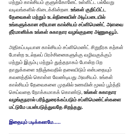
மற்றும் கால்சியம் குளுக்கோனேட் உள்ளிட்ட பல்வேறு
வடிவங்களில் கிடைக்கின்றன.
உங்கள் குறிப்பிட்ட
தேவைகள் மற்றும் உடல்நிலையின் அடிப்படையில்
உங்களுக்கான சரியான கால்சியம் சப்ளிமெண்ட் அளவை
தீர்மானிக்க உங்கள் சுகாதார வழங்குநரை அணுகவூம்.
அதிகப்படியான கால்சியம் சப்ளிமெண்ட் சிறுநீரக கற்கள்
போன்ற உடல்நலப் பிரச்சினைகளுக்கு வழிவகுக்கும்
மற்றும் இரும்பு மற்றும் துத்தநாகம் போன்ற பிற
தாதுக்களை உறிஞ்சுவதில் தலையிடும் என்பதையும்
கவனத்தில் கொள்ள வேண்டியது அவசியம். உங்கள்
கால்சியம் தேவைகளை முதலில் உணவின் மூலம் பூர்த்தி
செய்வதை நோக்கமாகக் கொண்டு,
உங்கள் சுகாதார
வழங்குநரால் பரிந்துரைக்கப்படும் சப்ளிமெண்ட்ஸ்களை
மட்டுமே பயன்படுத்துவதே சிறந்தது.
இதையும் படிக்கலாமே…..