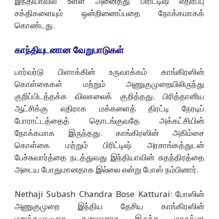
இந்தியாவில் உள்ள அனைத்து பிரிட்டிஷ் எதிர்ப்பு
சக்திகளையும் ஒன்றிணைப்பதை நோக்கமாகக்
கொண்டது.
காந்தியுடனான வேறுபாடுகள்
பார்வர்டு பிளாக்கின் உருவாக்கம் காங்கிரஸின்
கொள்கைகள் மற்றும் அணுகுமுறையிலிருந்து
குறிப்பிடத்தக்க விலகலைக் குறித்தது. பிரித்தானிய
ஆட்சிக்கு எதிராக மக்களைத் திரட்டி நேரடிப்
போராட்டத்தைத் தொடங்குவதே அக்கட்சியின்
நோக்கமாக இருந்தது. காங்கிரஸின் அகிம்சை
கொள்கை மற்றும் பிரிட்டிஷ் அரசாங்கத்துடன்
பேச்சுவார்த்தை நடத்துவது இந்தியாவின் சுதந்திரத்தை
அடைய போதுமானதாக இல்லை என்று போஸ் நம்பினார்.
Nethaji Subash Chandra Bose Katturai: போஸின்
அணுகுமுறை இந்திய தேசிய காங்கிரஸின்
மறுக்கமுடியாத தலைவராக இருந்த மகாத்மா