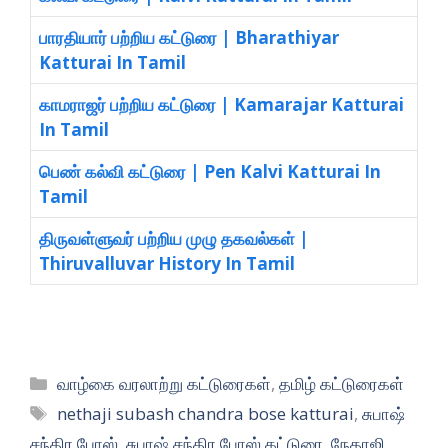
பாரதியார் பற்றிய கட்டுரை | Bharathiyar
Katturai In Tamil
காமராஜர் பற்றிய கட்டுரை | Kamarajar Katturai
In Tamil
பெண் கல்வி கட்டுரை | Pen Kalvi Katturai In
Tamil
திருவள்ளுவர் பற்றிய முழு தகவல்கள் |
Thiruvalluvar History In Tamil
Categories
வாழ்கை வரலாற்று கட்டுரைகள்
,
தமிழ் கட்டுரைகள்
Tags
nethaji subash chandra bose katturai
,
சுபாஷ்
சந்திர போஸ்
,
சுபாஷ் சந்திர போஸ் கட்டுரை
,
நேதாஜி