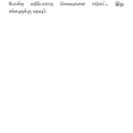
போன்ற எதிர்பாராத செலவுகளை ஈடுகட்ட இது
உங்களுக்கு உதவும்.