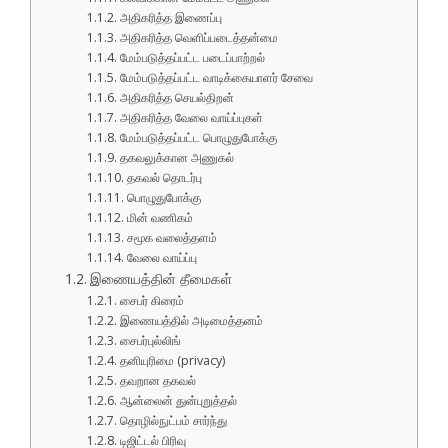
அதிகரித்த இணைப்பு
அதிகரித்த வெளிப்படைத்தன்மை
மேம்படுத்தப்பட்ட படைப்பாற்றல்
மேம்படுத்தப்பட்ட வாடிக்கையாளர் சேவை
அதிகரித்த செயல்திறன்
அதிகரித்த வேலை வாய்ப்புகள்
மேம்படுத்தப்பட்ட பொழுதுபோக்கு
தகவலுக்கான அணுகல்
தகவல் தொடர்பு
பொழுதுபோக்கு
மின் வணிகம்
சமூக வலைத்தளம்
வேலை வாய்ப்பு
இணையத்தின் தீமைகள்
சைபர் கிரைம்
இணையத்தில் அடிமைத்தனம்
சைபர்புல்லிங்
தனியுரிமை (privacy)
தவறான தகவல்
ஆன்லைன் துன்புறுத்தல்
தொழில்நுட்பம் சார்ந்து
டிஜிட்டல் பிரிவு