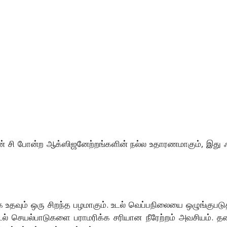
ின் சி போன்ற ஆக்ஸிஜனேற்றங்களின் நல்ல உதாரணமாகும், இது ஃப்ர
க உதவும் ஒரு சிறந்த பழமாகும். உடல் வெப்பநிலையை ஒழுங்குபட
் செயல்பாடுகளை பராமரிக்க சரியான நீரேற்றம் அவசியம். தண்ண