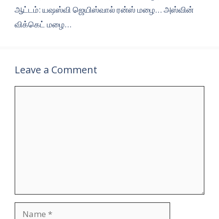
ஆட்டம்: யஷஸ்வி ஜெயிஸ்வால் ரன்ஸ் மழை… அஸ்வின்
விக்கெட் மழை…
Leave a Comment
Comment
Name